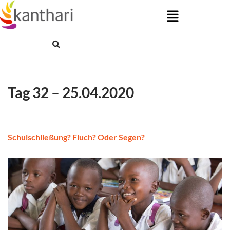
Skip
to
content
Tag 32 – 25.04.2020
Schulschließung? Fluch? Oder Segen?