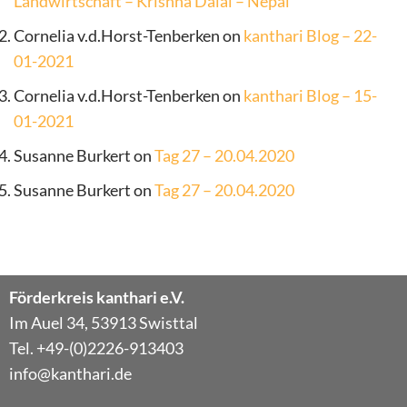
Landwirtschaft – Krishna Dalal – Nepal
Cornelia v.d.Horst-Tenberken
on
kanthari Blog – 22-
01-2021
Cornelia v.d.Horst-Tenberken
on
kanthari Blog – 15-
01-2021
Susanne Burkert
on
Tag 27 – 20.04.2020
Susanne Burkert
on
Tag 27 – 20.04.2020
Förderkreis kanthari e.V.
Im Auel 34, 53913 Swisttal
Tel. +49-(0)2226-913403
info@kanthari.de