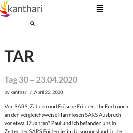
Skip
to
content
TAR
Tag 30 – 23.04.2020
by
kanthari
April 23, 2020
Von SARS, Zähnen und Frösche Erinnert Ihr Euch noch
an den vergleichsweise Harmlosen SARS Ausbruch
vor etwa 17 Jahren? Paul und ich befanden uns in
Zeiten der SARS Epidemie, im Ursprungsland, in der