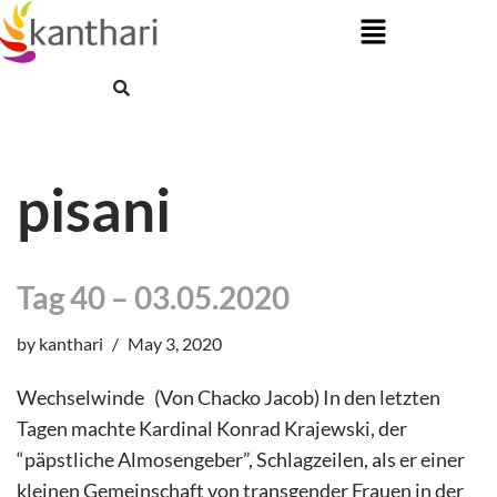
Skip
to
content
pisani
Tag 40 – 03.05.2020
by
kanthari
May 3, 2020
Wechselwinde (Von Chacko Jacob) In den letzten
Tagen machte Kardinal Konrad Krajewski, der
“päpstliche Almosengeber”, Schlagzeilen, als er einer
kleinen Gemeinschaft von transgender Frauen in der