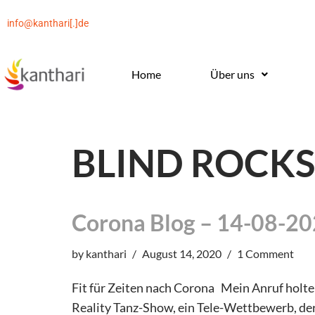
info@kanthari[.]de
Skip
to
Home
Über uns
content
BLIND ROCKS
Corona Blog – 14-08-2
by
kanthari
August 14, 2020
1 Comment
Fit für Zeiten nach Corona Mein Anruf holte 
Reality Tanz-Show, ein Tele-Wettbewerb, der