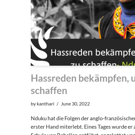
Hassreden bekämpfen, u
schaffen
by
kanthari
June 30, 2022
Nduku hat die Folgen der anglo-französische
erster Hand miterlebt. Eines Tages wurde er
Schule von Rebellen entführt, angekettet und