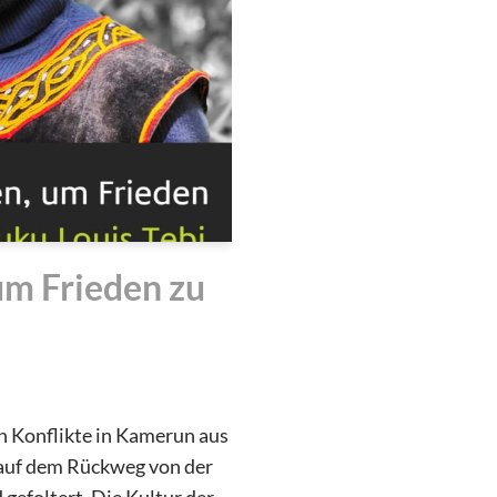
m Frieden zu
n Konflikte in Kamerun aus
 auf dem Rückweg von der
 gefoltert. Die Kultur der