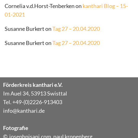
Cornelia v.d.Horst-Tenberken
on
kanthari Blog – 15-
01-2021
Susanne Burkert
on
Tag 27 – 20.04.2020
Susanne Burkert
on
Tag 27 – 20.04.2020
Förderkreis kanthari e.V.
Im Auel 34, 53913 Swisttal
Tel. +49-(0)2226-913403
info@kanthari.de
Fotografie
© josephpisani.com, paul kronenberg