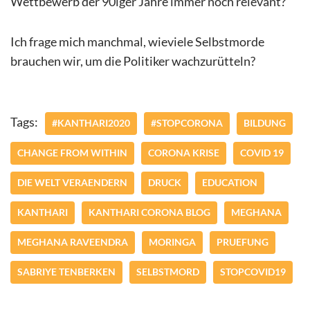
Wettbewerb der 90iger Jahre immer noch relevant?
Ich frage mich manchmal, wieviele Selbstmorde
brauchen wir, um die Politiker wachzurütteln?
Tags:
#KANTHARI2020
#STOPCORONA
BILDUNG
CHANGE FROM WITHIN
CORONA KRISE
COVID 19
DIE WELT VERAENDERN
DRUCK
EDUCATION
KANTHARI
KANTHARI CORONA BLOG
MEGHANA
MEGHANA RAVEENDRA
MORINGA
PRUEFUNG
SABRIYE TENBERKEN
SELBSTMORD
STOPCOVID19